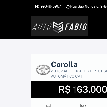
(14) 99649-0967
Rua São Gonçalo, 2-8
Corolla
2.0 16V 4P FLEX ALTIS DIRECT S
AUTOMÁTICO CVT
R$ 163.00