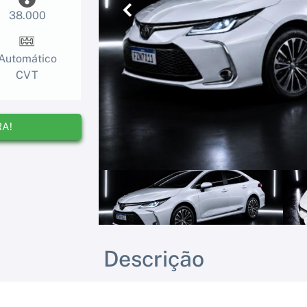
38.000
Anterior
Automático
CVT
RA!
Descrição